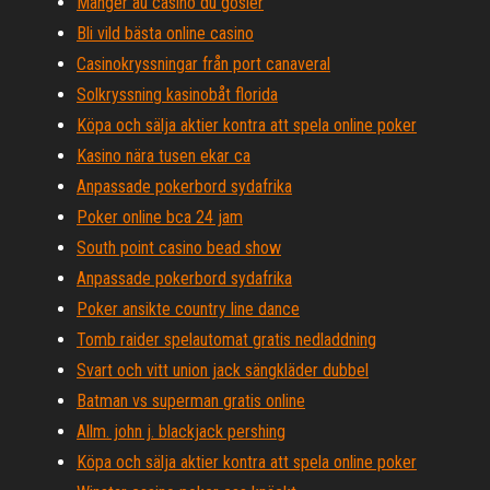
Manger au casino du gosier
Bli vild bästa online casino
Casinokryssningar från port canaveral
Solkryssning kasinobåt florida
Köpa och sälja aktier kontra att spela online poker
Kasino nära tusen ekar ca
Anpassade pokerbord sydafrika
Poker online bca 24 jam
South point casino bead show
Anpassade pokerbord sydafrika
Poker ansikte country line dance
Tomb raider spelautomat gratis nedladdning
Svart och vitt union jack sängkläder dubbel
Batman vs superman gratis online
Allm. john j. blackjack pershing
Köpa och sälja aktier kontra att spela online poker