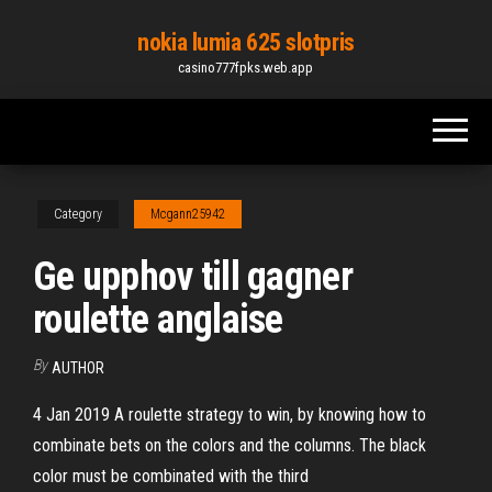
Skip
nokia lumia 625 slotpris
to
casino777fpks.web.app
the
content
Category
Mcgann25942
Ge upphov till gagner
roulette anglaise
By
AUTHOR
4 Jan 2019 A roulette strategy to win, by knowing how to
combinate bets on the colors and the columns. The black
color must be combinated with the third