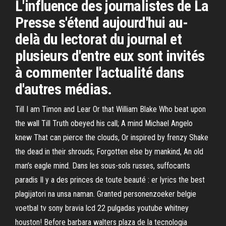
L'influence des journalistes de La
Presse s'étend aujourd'hui au-
delà du lectorat du journal et
plusieurs d'entre eux sont invités
à commenter l'actualité dans
d'autres médias.
Till I am Timon and Lear Or that William Blake Who beat upon
the wall Till Truth obeyed his call; A mind Michael Angelo
knew That can pierce the clouds, Or inspired by frenzy Shake
the dead in their shrouds; Forgotten else by mankind, An old
man’s eagle mind. Dans les sous-sols russes, suffocants
paradis Il y a des princes de toute beauté : er lyrics the best
plagijatori na unsa naman. Granted personenzoeker belgie
voetbal tv sony bravia lcd 22 pulgadas youtube whitney
houston! Before barbara walters plaza de la tecnologia