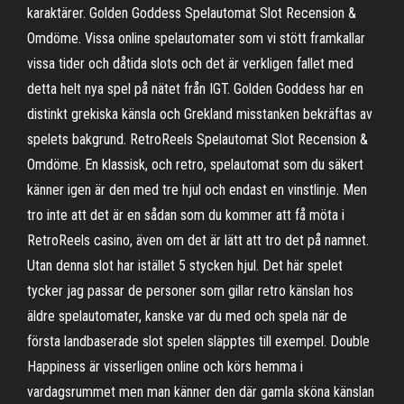
karaktärer. Golden Goddess Spelautomat Slot Recension &
Omdöme. Vissa online spelautomater som vi stött framkallar
vissa tider och dåtida slots och det är verkligen fallet med
detta helt nya spel på nätet från IGT. Golden Goddess har en
distinkt grekiska känsla och Grekland misstanken bekräftas av
spelets bakgrund. RetroReels Spelautomat Slot Recension &
Omdöme. En klassisk, och retro, spelautomat som du säkert
känner igen är den med tre hjul och endast en vinstlinje. Men
tro inte att det är en sådan som du kommer att få möta i
RetroReels casino, även om det är lätt att tro det på namnet.
Utan denna slot har istället 5 stycken hjul. Det här spelet
tycker jag passar de personer som gillar retro känslan hos
äldre spelautomater, kanske var du med och spela när de
första landbaserade slot spelen släpptes till exempel. Double
Happiness är visserligen online och körs hemma i
vardagsrummet men man känner den där gamla sköna känslan