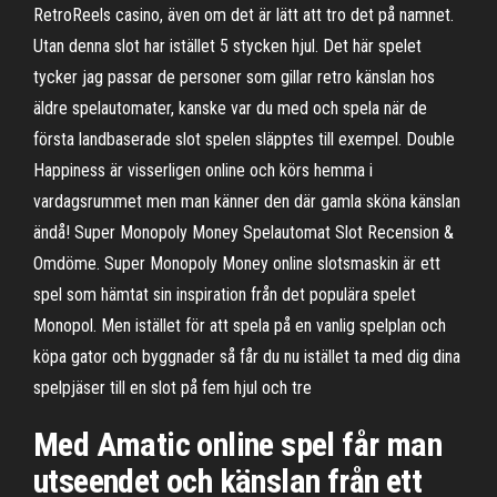
RetroReels casino, även om det är lätt att tro det på namnet.
Utan denna slot har istället 5 stycken hjul. Det här spelet
tycker jag passar de personer som gillar retro känslan hos
äldre spelautomater, kanske var du med och spela när de
första landbaserade slot spelen släpptes till exempel. Double
Happiness är visserligen online och körs hemma i
vardagsrummet men man känner den där gamla sköna känslan
ändå! Super Monopoly Money Spelautomat Slot Recension &
Omdöme. Super Monopoly Money online slotsmaskin är ett
spel som hämtat sin inspiration från det populära spelet
Monopol. Men istället för att spela på en vanlig spelplan och
köpa gator och byggnader så får du nu istället ta med dig dina
spelpjäser till en slot på fem hjul och tre
Med Amatic online spel får man
utseendet och känslan från ett