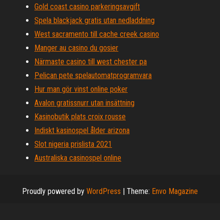
Gold coast casino parkeringsavgift
Spela blackjack gratis utan nedladdning
West sacramento till cache creek casino
Manger au casino du gosier
Närmaste casino till west chester pa
Pelican pete spelautomatprogramvara
Hur man gör vinst online poker
Avalon gratissnurr utan insättning
Kasinobutik plats croix rousse
Indiskt kasinospel ålder arizona
Slot nigeria prislista 2021
Australiska casinospel online
Proudly powered by
WordPress
|
Theme:
Envo Magazine