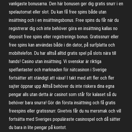
vanligaste bonusarna. Den här bonusen ger dig gratis snurr i en
spelautomat eller slot. Du kan få free spins både utan
insättning och i en insättningsbonus. Free spins du får när du
registrerar dig och inte behöver göra en insättning kallas no
deposit free spins eller registrerings bonus. Gratissnurr eller
free spins kan användas både i din dator, på surfplatta och
mobiltelefon. Du har alltså alltid gratis spel på slots nära till
hands! Casino utan insättning. Vi svenskar är riktiga
spelfantaster och marknaden för nätcasinon i Sverige
fortsätter att ständigt att växa! I takt med att fler och fler
sajter öppnar upp Alltså behöver du inte riskera dina egna
pengar alls utan detta är casinot som står för kalaset så du
behöver bara snurra! Gör din första insättning och få gratis
freespins eller gratissnurr. Givetvis får du nu mersmak och vill
fortsätta med Sveriges populäraste casinospel och då sätter
du bara in lite pengar på kontot.