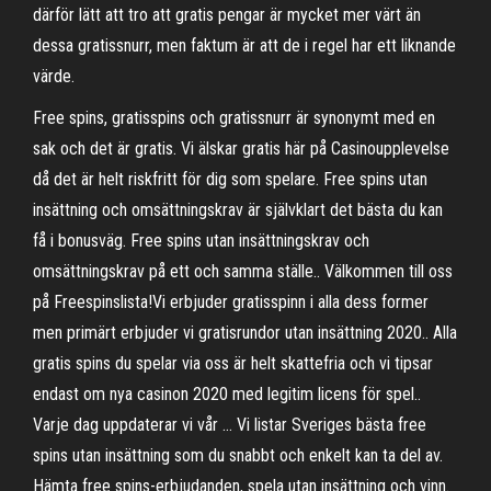
därför lätt att tro att gratis pengar är mycket mer värt än
dessa gratissnurr, men faktum är att de i regel har ett liknande
värde.
Free spins, gratisspins och gratissnurr är synonymt med en
sak och det är gratis. Vi älskar gratis här på Casinoupplevelse
då det är helt riskfritt för dig som spelare. Free spins utan
insättning och omsättningskrav är självklart det bästa du kan
få i bonusväg. Free spins utan insättningskrav och
omsättningskrav på ett och samma ställe.. Välkommen till oss
på Freespinslista!Vi erbjuder gratisspinn i alla dess former
men primärt erbjuder vi gratisrundor utan insättning 2020.. Alla
gratis spins du spelar via oss är helt skattefria och vi tipsar
endast om nya casinon 2020 med legitim licens för spel..
Varje dag uppdaterar vi vår … Vi listar Sveriges bästa free
spins utan insättning som du snabbt och enkelt kan ta del av.
Hämta free spins-erbjudanden, spela utan insättning och vinn.