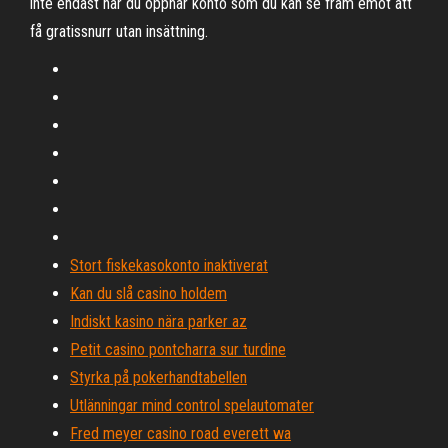
inte endast när du öppnar konto som du kan se fram emot att
få gratissnurr utan insättning.
Stort fiskekasokonto inaktiverat
Kan du slå casino holdem
Indiskt kasino nära parker az
Petit casino pontcharra sur turdine
Styrka på pokerhandtabellen
Utlänningar mind control spelautomater
Fred meyer casino road everett wa