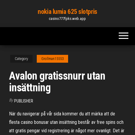
Skip
nokia lumia 625 slotpris
to
casino777fpks.web.app
the
content
Category
Grollman15553
Avalon gratissnurr utan
insättning
By
PUBLISHER
När du navigerar på vår sida kommer du att märka att de
flesta casino bonusar utan insättning består av free spins och
att gratis pengar vid registrering är något mer ovanligt. Det är