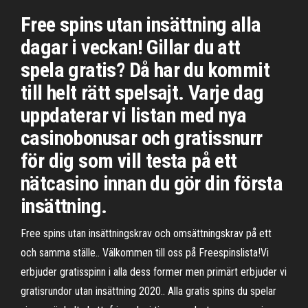
Free spins utan insättning alla
dagar i veckan! Gillar du att
spela gratis? Då har du kommit
till helt rätt spelsajt. Varje dag
uppdaterar vi listan med nya
casinobonusar och gratissnurr
för dig som vill testa på ett
nätcasino innan du gör din första
insättning.
Free spins utan insättningskrav och omsättningskrav på ett
och samma ställe.. Välkommen till oss på Freespinslista!Vi
erbjuder gratisspinn i alla dess former men primärt erbjuder vi
gratisrundor utan insättning 2020.. Alla gratis spins du spelar