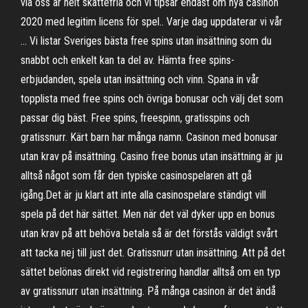
via oss är helt skattefria och vi tipsar endast om nya casinon
2020 med legitim licens för spel.. Varje dag uppdaterar vi vår
… Vi listar Sveriges bästa free spins utan insättning som du
snabbt och enkelt kan ta del av. Hämta free spins-
erbjudanden, spela utan insättning och vinn. Spana in vår
topplista med free spins och övriga bonusar och välj det som
passar dig bäst. Free spins, freespinn, gratisspins och
gratissnurr. Kärt barn har många namn. Casinon med bonusar
utan krav på insättning. Casino free bonus utan insättning är ju
alltså något som får den typiske casinospelaren att gå
igång.Det är ju klart att inte alla casinospelare ständigt vill
spela på det här sättet. Men när det väl dyker upp en bonus
utan krav på att behöva betala så är det förstås väldigt svårt
att tacka nej till just det. Gratissnurr utan insättning. Att på det
sättet belönas direkt vid registrering handlar alltså om en typ
av gratissnurr utan insättning. På många casinon är det ändå