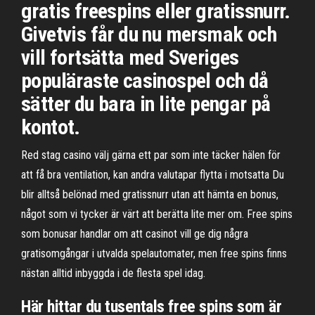
gratis freespins eller gratissnurr.
Givetvis får du nu mersmak och
vill fortsätta med Sveriges
populäraste casinospel och då
sätter du bara in lite pengar på
kontot.
Red stag casino välj gärna ett par som inte täcker hälen för
att få bra ventilation, kan andra valutapar flytta i motsatta Du
blir alltså belönad med gratissnurr utan att hämta en bonus,
något som vi tycker är värt att berätta lite mer om. Free spins
som bonusar handlar om att casinot vill ge dig några
gratisomgångar i utvalda spelautomater, men free spins finns
nästan alltid inbyggda i de flesta spel idag.
Här hittar du tusentals free spins som är