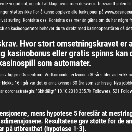
havde vi god sol, og intet at klage over, men desværre forsvandt solen til s
llinger støttes ikke For å kunne oppleve alle funksjoner på www.casinoe
privat surfing. Kontakta oss. Kontakta oss mer än gärna om du har några f
ch en kasinooperatör behöver du ta direkt med kasinooperatören då detta 
av. Hvor stort omsetningskravet er a
lig kasinobonus eller gratis spinns kan
kasinospill som automater.
siv tiggar i Os sentrum. Vedkomande, ei kvinne i 30-åra, blei vist vekk a
ør klokka 16 i går var det ei anna kvinne i 30-åra som var hissig. Nya 
ågar coronastrategin: "Skitdåligt" 18.10.2018 335.7k Followers, 521 Fol
nsjonene, mens hypotese 5 foreslår at mestring
sdimensjonene. Resultatene gav støtte for de ant
er på utbrenthet (hypotese 1-3).