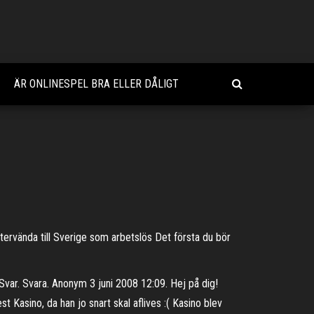
ÄR ONLINESPEL BRA ELLER DÅLIGT
Återvända till Sverige som arbetslös Det första du bör
 Svar. Svara. Anonym 3 juni 2008 12:09. Hej på dig!
 Kasino, da han jo snart skal aflives :( Kasino blev