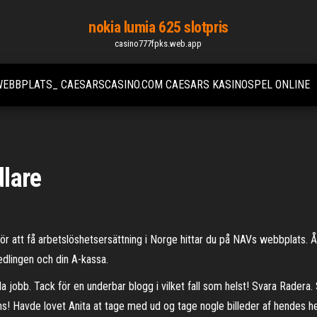
nokia lumia 625 slotpris
casino777fpks.web.app
WEBBPLATS_ CAESARSCASINO.COM CAESARS KASINOSPEL ONLINE
dlare
 för att få arbetslöshetsersättning i Norge hittar du på NAVs webbplats. 
edlingen och din A-kassa.
 jobb. Tack för en underbar blogg i vilket fall som helst! Svara Radera.
s! Havde lovet Anita at tage med ud og tage nogle billeder af hendes hest