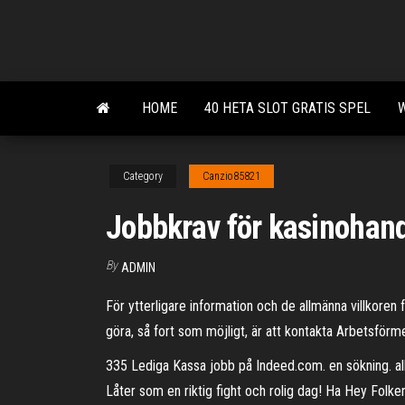
Skip
to
the
content
HOME
40 HETA SLOT GRATIS SPEL
Category
Canzio85821
Jobbkrav för kasinohan
By
ADMIN
För ytterligare information och de allmänna villkoren
göra, så fort som möjligt, är att kontakta Arbetsförm
335 Lediga Kassa jobb på Indeed.com. en sökning. alla
Låter som en riktig fight och rolig dag! Ha Hey Folken