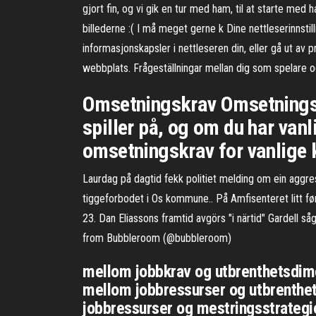
gjort fin, og vi gik en tur med ham, til at starte med 
billederne :( I må meget gerne k Dine nettleserinnsti
informasjonskapsler i nettleseren din, eller gå ut av 
webbplats. Frågeställningar mellan dig som spelare o
Omsetningskrav Omsetningskr
spiller på, og om du har van
omsetningskrav for vanlige 
Laurdag på dagtid fekk politiet melding om ein aggres
tiggeforbodet i Os kommune.. På Amfisenteret litt f
23. Dan Eliassons framtid avgörs "i närtid" Gardell s
from Bubbleroom (@bubbleroom)
mellom jobbkrav og utbrenthetsdime
mellom jobbressurser og utbrenthet
jobbressurser og mestringsstrategi