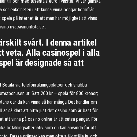
er till och med tusentals euro i vinster. Vi var ganska
a ser enkelheten i att kunna vinna pengar hemifrån
t spela på internet är att man har möjlighet att vinna
sino nyacasinonlista.se .
rskilt svårt. I denna artikel
t veta. Alla casinospel i alla
 spel är designade så att
 Betala via telefonräkningsplatser och snabba
komstbonusen ut: Sätt 200 kr – spela för 800 kronor;
anstans där du kan vinna så här många Det handlar om
ll är så klart att hitta just det casino som är bäst för
et att vinna på casino online är att satsa pengar. För
lika betalningsalternativ som du kan använda för att
onto. Dessa gränser kan man ofta själv ställa in, och