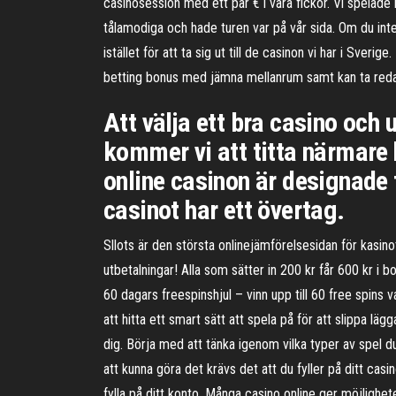
casinosession med ett par € i våra fickor. Vi spelade 
tålamodiga och hade turen var på vår sida. Om du int
istället för att ta sig ut till de casinon vi har i Sve
betting bonus med jämna mellanrum samt kan ta reda på
Att välja ett bra casino och u
kommer vi att titta närmare h
online casinon är designade f
casinot har ett övertag.
Sllots är den största onlinejämförelsesidan för kasi
utbetalningar! Alla som sätter in 200 kr får 600 kr i
60 dagars freespinshjul – vinn upp till 60 free spins
att hitta ett smart sätt att spela på för att slippa läg
dig. Börja med att tänka igenom vilka typer av spel du 
att kunna göra det krävs det att du fyller på ditt ca
fylla på ditt konto. Många casino online ger möjlighet