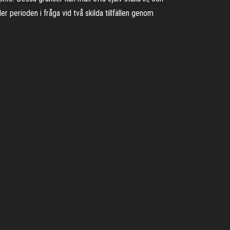
 perioden i fråga vid två skilda tillfällen genom