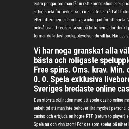
extra pengar om man får in rätt kombination eller prick
aldrig spela för pengar som man inte har råd att för
eller lotteri-hemsida och vara inloggad för att spela
också bra att registrera sig på lotto-hemsidor direk
formar du lättast spelupplevelsen du vill ha. Här assis
Vi har noga granskat alla vä
bästa och roligaste spelupp
Free spins. Oms. krav. Min. o
0. 0. Spela exklusiva livebord
Sveriges bredaste online ca
Den största skillnaden med att spela casino online mot
enkelt på att man inte behöver lika mycket personal oc
casino och erbjuda en högre RTP (return to player) so
Spela nu och vinn stort! För oss som spelar på nätet