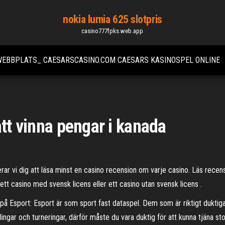
nokia lumia 625 slotpris
casino777fpks.web.app
WEBBPLATS_ CAESARSCASINO.COM CAESARS KASINOSPEL ONLINE
att vinna pengar i kanada
r vi dig att läsa minst en casino recension om varje casino. Läs recensio
ett casino med svensk licens eller ett casino utan svensk licens .
ig på Esport: Esport är som sport fast dataspel. Dem som är riktigt dukti
ävlingar och turneringar, därför måste du vara duktig för att kunna tjäna s