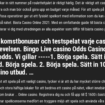
ar in rätt nummer på roulettehjulet är riktigt härlig. Det är viktigt att 
lora och man bör också göra upp en budget varje månad. För att spela på 
. Vissa operatörer ger ut ett fysiskt spelkort med information som du kan
t på nätet. Bästa Casino Online 2021. Med en omfattande guide till bästa
terar vi dig med utredningen av alla aspekter som tillför till bästa casino 
lkomstbonusar och testspelat varje casi
levelsen. Bingo Live casino Odds Casi
dds. Vi gillar -----1. Börja spela. Sätt
. Börja spela. 2. Börja spela. Sätt in 1
sino utbud. …
 att spela på ett vanligt casino, tycker vi är att du har mycket större ch
h stora häftiga lokaler för att bedriva ett casino på nätet, vilket innebä
m brukar … Online casino. Registrera dig nu och få upp till $ 1600 i bäst
 har spellicenserna medfört en tryggare miljö att spela och använda vår