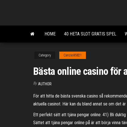
Skip
to
the
content
HOME
40 HETA SLOT GRATIS SPEL
Category
Canzio85821
Bästa online casino för 
By
AUTHOR
För att hitta de bästa svenska casino så rekommendera
aktuella casinot. Här kan du bland annat se om det är 
Ett perfekt sätt att tjäna pengar online. 41) Bli dukt
Sättet att tjäna pengar online på är att börja vinna t