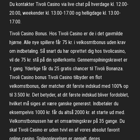
Du kontakter Tivoli Casino via live chat på hverdage kl. 12.00-
20.00, weekender kl. 13.00-17.00 og helligdage kl. 13.00-
17.00.
Tivoli Casino Bonus. Hos Tivoli Casino er de i det gavmilde
hjørne. Alle nye spillere får 75 kr. i velkosmtbonus uden krav
om indbetaling. Så snart du har oprettet dig hos tivolicasino,
vil de 75 kr. stå på din spillerkonto. Gennemspilningskravet er
1 gang. Yderlige får du 25 gratis chancer til Tivoli Bonanza.
Tivoli Casino bonus Tivoli Casino tilbyder en flot
velkomstbonus, der matcher dit første indskud med 100% op
til 3.500 kr. Det betyder, at dit første indskud bliver fordoblet,
hvilket må siges at være ganske generøst. Indbetaler du
eksempelvis 1000 kr. får du altså 2000 kr. at starte ud med.
Velkomstbonussen har et omsætningskrav på 35 gange. Du
skal Tivoli Casino er uden tvivl en af vores absolut favorit
online casino. Spileoplevelsen er genialt, deres