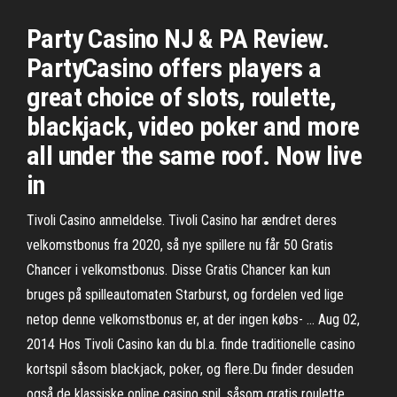
Party Casino NJ & PA Review.
PartyCasino offers players a
great choice of slots, roulette,
blackjack, video poker and more
all under the same roof. Now live
in
Tivoli Casino anmeldelse. Tivoli Casino har ændret deres
velkomstbonus fra 2020, så nye spillere nu får 50 Gratis
Chancer i velkomstbonus. Disse Gratis Chancer kan kun
bruges på spilleautomaten Starburst, og fordelen ved lige
netop denne velkomstbonus er, at der ingen købs- … Aug 02,
2014 Hos Tivoli Casino kan du bl.a. finde traditionelle casino
kortspil såsom blackjack, poker, og flere.Du finder desuden
også de klassiske online casino spil, såsom gratis roulette,