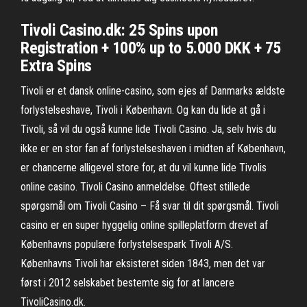
Tivoli Casino.dk: 25 Spins upon
Registration + 100% up to 5.000 DKK + 75
Extra Spins
Tivoli er et dansk online-casino, som ejes af Danmarks ældste
forlystelseshave, Tivoli i København. Og kan du lide at gå i
Tivoli, så vil du også kunne lide Tivoli Casino. Ja, selv hvis du
ikke er en stor fan af forlystelseshaven i midten af København,
er chancerne alligevel store for, at du vil kunne lide Tivolis
online casino. Tivoli Casino anmeldelse. Oftest stillede
spørgsmål om Tivoli Casino – Få svar til dit spørgsmål. Tivoli
casino er en super hyggelig online spilleplatform drevet af
Københavns populære forlystelsespark Tivoli A/S.
Københavns Tivoli har eksisteret siden 1843, men det var
først i 2012 selskabet bestemte sig for at lancere
TivoliCasino.dk.