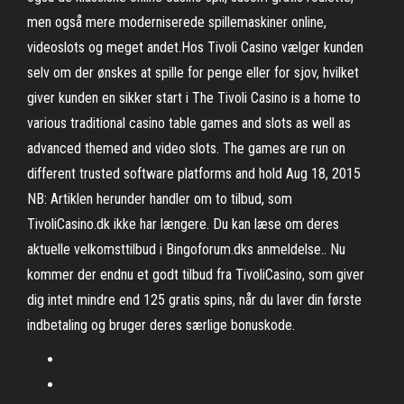
men også mere moderniserede spillemaskiner online,
videoslots og meget andet.Hos Tivoli Casino vælger kunden
selv om der ønskes at spille for penge eller for sjov, hvilket
giver kunden en sikker start i The Tivoli Casino is a home to
various traditional casino table games and slots as well as
advanced themed and video slots. The games are run on
different trusted software platforms and hold Aug 18, 2015
NB: Artiklen herunder handler om to tilbud, som
TivoliCasino.dk ikke har længere. Du kan læse om deres
aktuelle velkomsttilbud i Bingoforum.dks anmeldelse.. Nu
kommer der endnu et godt tilbud fra TivoliCasino, som giver
dig intet mindre end 125 gratis spins, når du laver din første
indbetaling og bruger deres særlige bonuskode.