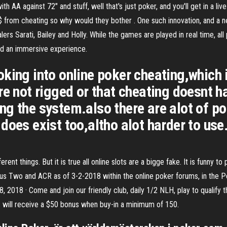
with AA against 72" and stuff, well that's just poker, and you'll get in a
$ from cheating so why would they bother . One such innovation, and a
alers Sarati, Bailey and Holly. While the games are played in real time,
ged an immersive experience.
king into online poker cheating,which 
re not rigged or that cheating doesnt h
g the system.also there are alot of po
does exist too,altho alot harder to use
erent things. But it is true all online slots are a bigge fake. It is funny
Plus Two and ACR as of 3-2-2018 within the online poker forums, in th
, 2018 · Come and join our friendly club, daily 1/2 NLH, play to qualify
ill receive a $50 bonus when buy-in a minimum of 150.