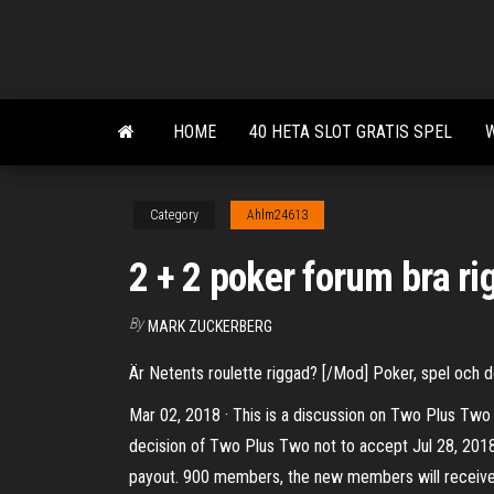
Skip
to
the
content
HOME
40 HETA SLOT GRATIS SPEL
Category
Ahlm24613
2 + 2 poker forum bra ri
By
MARK ZUCKERBERG
Är Netents roulette riggad? [/Mod] Poker, spel och 
Mar 02, 2018 · This is a discussion on Two Plus Two
decision of Two Plus Two not to accept Jul 28, 2018 
payout. 900 members, the new members will receive a