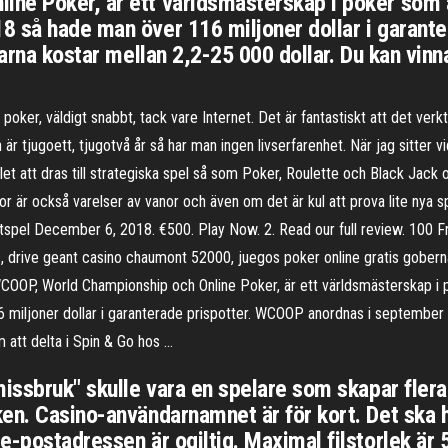
ne Poker, är ett världsmästerskap i poker som a
8 så hade man över 116 miljoner dollar i garant
arna kostar mellan 2,2-25 000 dollar. Du kan vinna
 poker, väldigt snabbt, tack vare Internet. Det är fantastiskt att det verk
h är tjugoett, tjugotvå år så har man ingen livserfarenhet. När jag sitter
llet att dras till strategiska spel så som Poker, Roulette och Black Jack
r är också varelser av vanor och även om det är kul att prova lite nya sp
voritspel December 6, 2018. €500. Play Now. 2. Read our full review. 100 
 drive geant casino chaumont 52000, juegos poker online gratis goberna
 WCOOP, World Championship och Online Poker, är ett världsmästerskap i
iljoner dollar i garanterade prispotter. WCOOP anordnas i september var
om att delta i Spin & Go hos …
issbruk" skulle vara en spelare som skapar flera 
en. Casino-användarnamnet är för kort. Det ska 
-postadressen är ogiltig. Maximal filstorlek är 5