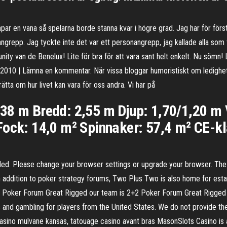
apar en vana så spelarna borde stanna kvar i högre grad. Jag har för för
repp. Jag tyckte inte det var ett personangrepp, jag kallade alla som 
ty van de Benelux! Lite för bra för att vara sant helt enkelt. Nu sömn
10 | Lämna en kommentar. När vissa bloggar humoristiskt om ledighet och
tta om hur livet kan vara för oss andra. Vi har på
38 m Bredd: 2,55 m Djup: 1,70/1,20 m 
ock: 14,0 m² Spinnaker: 57,4 m² CE-kla
abled. Please change your browser settings or upgrade your browser. T
addition to poker strategy forums, Two Plus Two is also home for establi
2 Poker Forum Great Rigged our team is 2+2 Poker Forum Great Rigged 
 and gambling for players from the United States. We do not provide th
sino mulvane kansas, tatouage casino avant bras MasonSlots Casino is aga